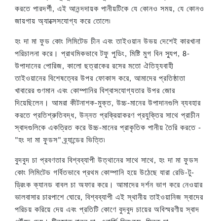
করতে পারদর্শী, এই আনন্দদায়ক পানীয়টিকে যে কোনও সময়, যে কোনও
জায়গায় অ্যাক্সেসযোগ্য করে তোলে৷
হং দা মা ফুড কোং লিমিটেড চীন এবং তাইওয়ান উভয় দেশেই কারখানা
পরিচালনা করে। প্রাথমিকভাবে টফু পুডিং, মিষ্টি মুগ বিন স্যুপ, 8-
উপাদানের পোরিজ, কালো ছত্রাকের রসের মতো ঐতিহ্যবাহী
তাইওয়ানের বিশেষত্বের উপর ফোকাস করে, আমাদের প্রতিষ্ঠাতা
খাবারের গুণমান এবং কোম্পানির বিশ্বাসযোগ্যতার উপর জোর
দিয়েছিলেন। আমরা কীটনাশক-মুক্ত, উচ্চ-মানের উপাদানগুলি ব্যবহার
করতে প্রতিশ্রুতিবদ্ধ, উন্নত প্রক্রিয়াকরণ প্রযুক্তির সাথে প্রাচীন
স্বাদগুলিকে একত্রিত করে উচ্চ-মানের প্রাকৃতিক পানীয় তৈরি করতে -
"হং দা মা ফুডস" ব্র্যান্ডের ভিত্তি৷
বুদবুদ চা প্রবণতার বিশ্বব্যাপী উত্থানের সাথে সাথে, হং দা মা ফুডস
কোং লিমিটেড গর্বিতভাবে প্রথম কোম্পানি হয়ে উঠেছে যারা রেডি-টু-
ড্রিংক ক্যানড বাবল চা অফার করে। আমাদের দর্শন ভাগ করে নেওয়ার
ভালবাসার চারপাশে ঘোরে, বিশ্বব্যাপী এই স্থানীয় তাইওয়ানিজ স্বাদের
পরিচয় করিয়ে দেয় এবং প্রতিটি কোণে বুদবুদ চায়ের অবিস্মরণীয় স্বাদ