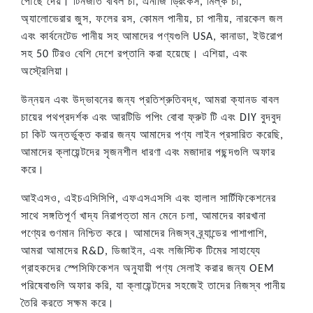
পৌঁছে দেয়। টিনজাত বাবল চা, এনার্জি ড্রিংকস, মিল্ক চা,
অ্যালোভেরার জুস, ফলের রস, কোমল পানীয়, চা পানীয়, নারকেল জল
এবং কার্বনেটেড পানীয় সহ আমাদের পণ্যগুলি USA, কানাডা, ইউরোপ
সহ 50 টিরও বেশি দেশে রপ্তানি করা হয়েছে। এশিয়া, এবং
অস্ট্রেলিয়া।
উন্নয়ন এবং উদ্ভাবনের জন্য প্রতিশ্রুতিবদ্ধ, আমরা ক্যানড বাবল
চায়ের পথপ্রদর্শক এবং আরটিডি পপিং বোবা ফ্রুট টি এবং DIY বুদবুদ
চা কিট অন্তর্ভুক্ত করার জন্য আমাদের পণ্য লাইন প্রসারিত করেছি,
আমাদের ক্লায়েন্টদের সৃজনশীল ধারণা এবং মজাদার পছন্দগুলি অফার
করে।
আইএসও, এইচএসিসিপি, এফএসএসসি এবং হালাল সার্টিফিকেশনের
সাথে সঙ্গতিপূর্ণ খাদ্য নিরাপত্তা মান মেনে চলা, আমাদের কারখানা
পণ্যের গুণমান নিশ্চিত করে। আমাদের নিজস্ব ব্র্যান্ডের পাশাপাশি,
আমরা আমাদের R&D, ডিজাইন, এবং লজিস্টিক টিমের সাহায্যে
গ্রাহকদের স্পেসিফিকেশন অনুযায়ী পণ্য সেলাই করার জন্য OEM
পরিষেবাগুলি অফার করি, যা ক্লায়েন্টদের সহজেই তাদের নিজস্ব পানীয়
তৈরি করতে সক্ষম করে।