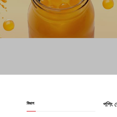
পপিং 
বিভাগ