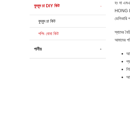
হং দা এমএ
বুদবুদ চা DIY কিট
HONG DA M
ডেলিভারি প
বুদ্বুদ চা কিট
স্বাদের বৈচি
পপিং বোবা কিট
আমাদের পপি
পানীয়
আম
প্
লি
আম