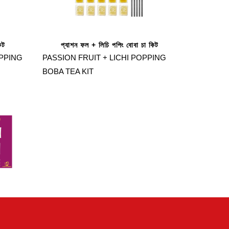
িট
প্যাশন ফল + লিচি পপিং বোবা চা কিট
PPING
PASSION FRUIT + LICHI POPPING
BOBA TEA KIT
 বোবা
WITH