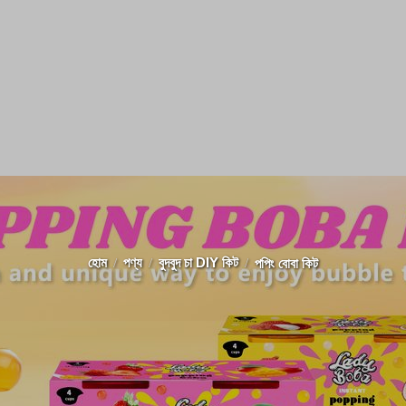
হোম
পণ্য
বুদবুদ চা DIY কিট
পপিং বোবা কিট