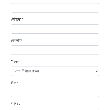
টেলিফোন
কোম্পানি
* দেশ
ঠিকানা
* বিষয়