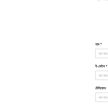
নাম *
ই-মেইল *
টেলিফোন