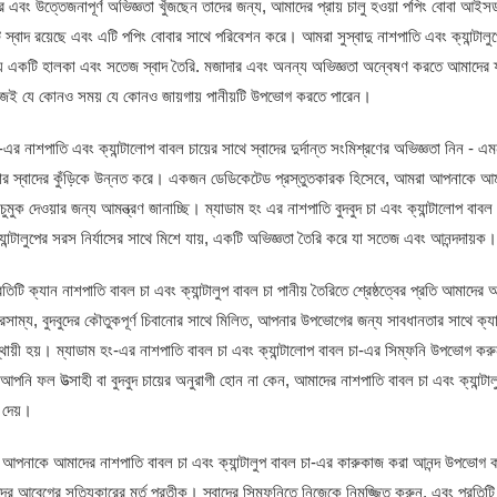
র এবং উত্তেজনাপূর্ণ অভিজ্ঞতা খুঁজছেন তাদের জন্য, আমাদের প্রায় চালু হওয়া পপিং বোবা আই
 স্বাদ রয়েছে এবং এটি পপিং বোবার সাথে পরিবেশন করে। আমরা সুস্বাদু নাশপাতি এবং ক্যান্টালুপ
় একটি হালকা এবং সতেজ স্বাদ তৈরি. মজাদার এবং অনন্য অভিজ্ঞতা অন্বেষণ করতে আমাদের ফ্রু
ই যে কোনও সময় যে কোনও জায়গায় পানীয়টি উপভোগ করতে পারেন।
এর নাশপাতি এবং ক্যান্টালোপ বাবল চায়ের সাথে স্বাদের দুর্দান্ত সংমিশ্রণের অভিজ্ঞতা নিন - এমন 
 স্বাদের কুঁড়িকে উন্নত করে। একজন ডেডিকেটেড প্রস্তুতকারক হিসেবে, আমরা আপনাকে আমাদের 
চুমুক দেওয়ার জন্য আমন্ত্রণ জানাচ্ছি। ম্যাডাম হং এর নাশপাতি বুদবুদ চা এবং ক্যান্টালোপ বা
যান্টালুপের সরস নির্যাসের সাথে মিশে যায়, একটি অভিজ্ঞতা তৈরি করে যা সতেজ এবং আনন্দদায়ক।
িটি ক্যান নাশপাতি বাবল চা এবং ক্যান্টালুপ বাবল চা পানীয় তৈরিতে শ্রেষ্ঠত্বের প্রতি আমাদের অঙ্গ
ারসাম্য, বুদবুদের কৌতুকপূর্ণ চিবানোর সাথে মিলিত, আপনার উপভোগের জন্য সাবধানতার সাথে ক্যাল
স্থায়ী হয়। ম্যাডাম হং-এর নাশপাতি বাবল চা এবং ক্যান্টালোপ বাবল চা-এর সিম্ফনি উপভোগ করুন
আপনি ফল উত্সাহী বা বুদবুদ চায়ের অনুরাগী হোন না কেন, আমাদের নাশপাতি বাবল চা এবং ক্যান্টালুপ
 দেয়।
 আপনাকে আমাদের নাশপাতি বাবল চা এবং ক্যান্টালুপ বাবল চা-এর কারুকাজ করা আনন্দ উপভোগ করা
র আবেগের সত্যিকারের মূর্ত প্রতীক। স্বাদের সিম্ফনিতে নিজেকে নিমজ্জিত করুন, এবং প্রতিটি 