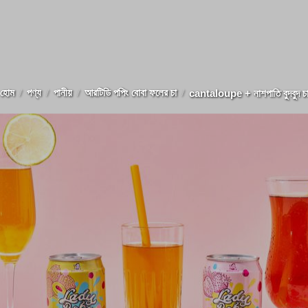
হোম
পণ্য
পানীয়
আরটিডি পপিং বোবা ফলের চা
cantaloupe + নাশপাতি বুদবুদ চ