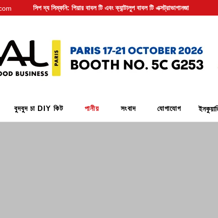
সিপ দ্য সিম্ফনি: পিয়ার বাবল টি এবং ক্যান্টালুপ বাবল টি এক্সট্রাভাগানজা
.com
বুদবুদ চা DIY কিট
পানীয়
সংবাদ
যোগাযোগ
ইনকুয়া