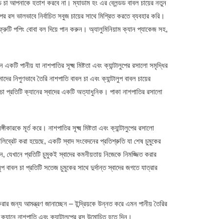
সড চা আপনাকে হতাশ করবে না। ম্যাডাম হং এর ব্লেন্ডড বাবল চায়ের নতুন
ের রস ভালভাবে নির্বাচিত সবুজ চায়ের সাথে মিশ্রিত করতে ব্যবহার করি।
টি পপিং বোবা বল দিয়ে পান করুন। অ্যালুমিনিয়াম ক্যান প্যাকেজ সহ,
একটি পানীয় যা নাশপাতির সূক্ষ্ম মিষ্টতা এবং ক্যান্টালুপের রসালো সমৃদ্ধির
নিপুণভাবে তৈরি নাশপাতি বাবল চা এবং ক্যান্টালুপ বাবল চায়ের
বল চা প্রতিটি ক্যানের স্বাদের একটি অত্যাধুনিক। পাকা নাশপাতির রসালো
ীকারকে মূর্ত করে। নাশপাতির সূক্ষ্ম মিষ্টতা এবং ক্যান্টালুপের রসালো
িব্রেট করা হয়েছে, একটি স্বাদ সংবেদনের প্রতিশ্রুতি যা শেষ চুমুকের
, যেখানে প্রতিটি চুমুকই স্বাদের কমনীয়তায় নিজেকে নিমজ্জিত করার
 বাবল চা প্রতিটি সতেজ চুমুকের সাথে দুর্দান্ত স্বাদের জগতে যাত্রার
র জন্য আমন্ত্রণ জানাচ্ছেন – ইন্দ্রিয়কে উন্নত করে এমন পানীয় তৈরির
ক্যানে নাশপাতি এবং ক্যান্টালুপের রস উন্মোচিত হতে দিন।