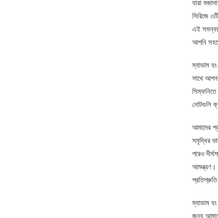
যারা মজাদা
সিরিজে ৩টি
এই সমন্বয
আপনি সহজে
ম্যাডাম হং-
সাথে আপনার
সিম্ফনিতে 
নোটগুলি ক্
আমাদের প্রত
সমৃদ্ধির ভ
পরেও দীর্ঘ
আমন্ত্রণ। 
প্রতিশ্রুতি
ম্যাডাম হং
জন্য আমাদে