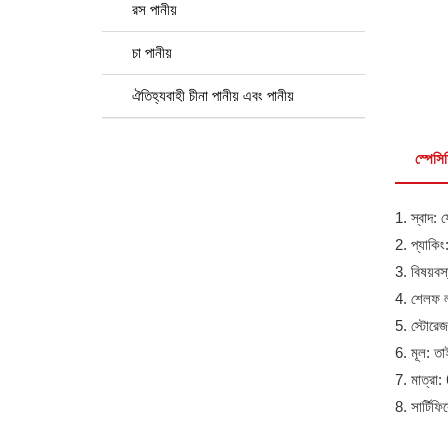
রস পানীয়
চা পানীয়
ঐতিহ্যবাহী চীনা পানীয় এবং পানীয়
স্পেস
1. স্বাদ: 
2. প্যাকিং:
3. বিষয়ব
4. শেলফ 
5. স্টোরেজ
6. মূল: তা
7. মাত্রা
8. সার্