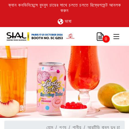
ক্যান কনভিনিয়েন্সে বুদবুদ চায়ের সাথে চলতে চলতে রিফ্রেশমেন্ট আনলক
করুন
ভাষা
0
হোম
পণ্য
পানীয়
আরটিডি বাবল দুধ চা