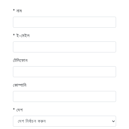
* নাম
* ই-মেইল
টেলিফোন
কোম্পানি
* দেশ