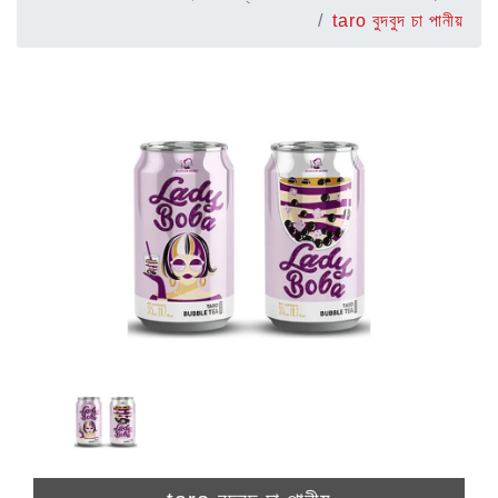
taro বুদবুদ চা পানীয়