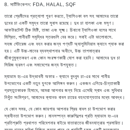
8. সার্টিফিকেশন: FDA, HALAL, SQF
তারো প্রেমীদের প্রত্যাশা পূরণ করতে, ট্যাপিওকা বল সহ আমাদের তারো
দুধের চা একটি সমৃদ্ধ তারো সুবাস রয়েছে। দুধ চা হালকা এবং মসৃণ।
আফটারটেস্ট ঠিক মিষ্টি, তাজা এবং সূক্ষ্ম। চিবানো ট্যাপিওকা বলের সাথে
মিশ্রিত, পানীয়টি সমৃদ্ধির স্তরগুলি বের করে। সবাই এটা ভালোবাসে.
সহজ স্টোরেজ এবং বহন করার জন্য পণ্যটি অ্যালুমিনিয়াম ক্যানে প্যাক করা
হয়। এটি উচ্চ-মানের ব্যবস্থাপনার অধীনে, উচ্চ তাপমাত্রার
জীবাণুমুক্তকরণ এবং কোন সংরক্ষণকারী যোগ করা হয়নি। আমাদের দুধ চা
সিরিজ ভ্রমণ এবং সমাবেশের জন্য উপযুক্ত।
ম্যাডাম হং-এর উদ্ভাবনী অফার - ক্যানে বুদবুদ চা-এর সাথে পানীয়
উপভোগের একটি নতুন যুগকে আলিঙ্গন করুন। একজন এগিয়ে-চিন্তাকারী
প্রস্তুতকারক হিসাবে, আমরা আপনার জন্য নিয়ে এসেছি স্বাদ এবং সুবিধার
নিখুঁত সংমিশ্রণ, আমাদের ক্যানড বাবল চায়ের বহনযোগ্যতার মধ্যে আবদ্ধ।
যে কোন সময়, যে কোন জায়গায় আপনার প্রিয় বাবল চা উপভোগ করার
স্বাধীনতা উপভোগ করুন। মানসম্পন্ন কারুশিল্পের প্রতি ম্যাডাম হং-এর
প্রতিশ্রুতি প্রথাগত পরিবেশনার বাইরে যাতায়াতের জীবনযাত্রায় প্রসারিত।
বুদবুদ চায়ের সুবিধা নিশ্চিত করতে পারে যে প্রতিটি চুমুক একটি সতেজতার