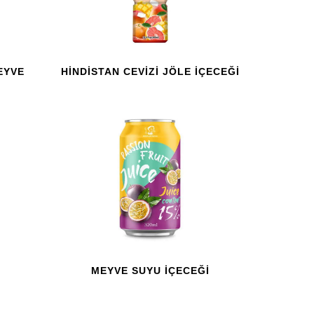
EYVE
HINDISTAN CEVIZI JÖLE IÇECEĞI
MEYVE SUYU IÇECEĞI