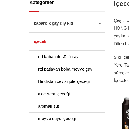
içec
Kategoriler
Çeşitli 
kabarcık çay diy kiti
HONG DA
çayları 
içecek
lütfen b
rtd kabarcık sütlü çay
Sıkı İçe
Yerel Ta
rtd patlayan boba meyve çayı
süreçler
İçecekle
Hindistan cevizi jöle içeceği
aloe vera içeceği
aromalı süt
meyve suyu içeceği