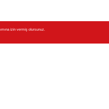
nımına izin vermiş olursunuz.
ĞI VE