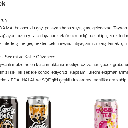
ek
Ürün:
 MA, baloncuklu çay, patlayan boba suyu, çay, geleneksel Tayvan içe
sağlayan, uzun yıllara dayanan sektör uzmanlığına sahip içecek tedari
izimle iletişime geçmekten çekinmeyin. İhtiyaçlarınızı karşılamak iç
rik Seçimi ve Kalite Güvencesi:
yvanlı malzemeleri kullanmakta ısrar ediyoruz ve her içecek grubunun 
imizi sıkı bir şekilde kontrol ediyoruz. Kapsamlı üretim ekipmanlarımız
rimiz FDA, HALAL ve SQF gibi çeşitli uluslararası sertifikalara sahipti