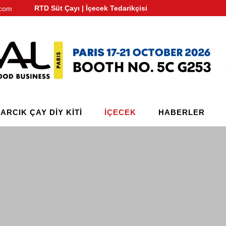
RTD Süt Çayı | İçecek Tedarikçisi
.com
ARCIK ÇAY DIY KITI
IÇECEK
HABERLER