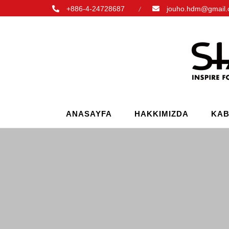
+886-4-24728687
jouho.hdm@gmail
ANASAYFA
HAKKIMIZDA
KAB