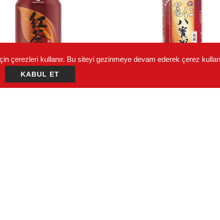
çin çerezleri kullanır. Bu siteyi gezinmeye devam ederek çerez kulla
KABUL ET
ÇAY IÇECEĞI
GELENEKSEL ÇIN IÇECE
IÇECEĞI