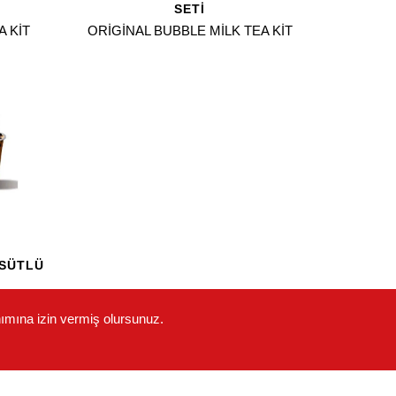
SETI
 KIT
ORIGINAL BUBBLE MILK TEA KIT
 SÜTLÜ
K TEA
nımına izin vermiş olursunuz.