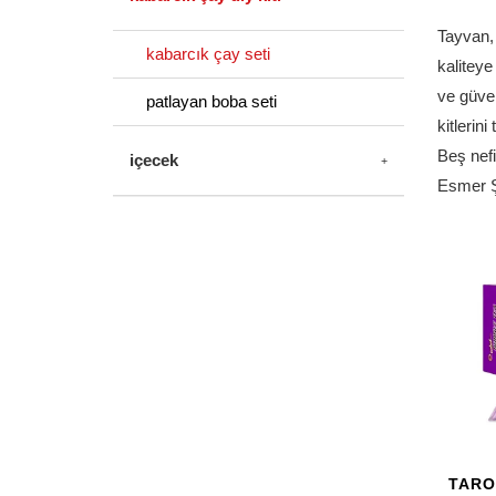
Tayvan,
kabarcık çay seti
kaliteye
ve güven
patlayan boba seti
kitlerini 
Beş nefi
içecek
Esmer Ş
TARO