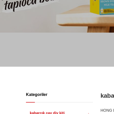
kaba
Kategoriler
HONG DA
kabarcık çay diy kiti