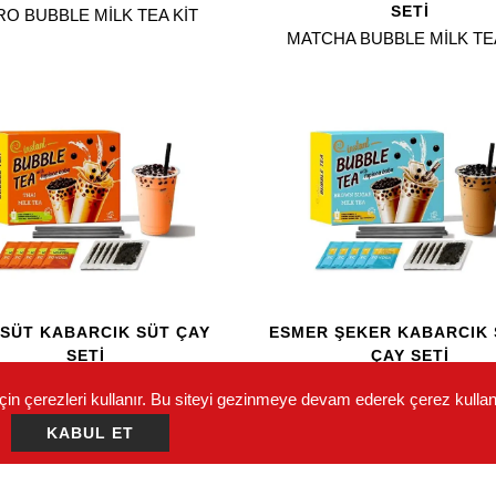
SETI
RO BUBBLE MILK TEA KIT
MATCHA BUBBLE MILK TEA
 SÜT KABARCIK SÜT ÇAY
ESMER ŞEKER KABARCIK
SETI
ÇAY SETI
 MILK BUBBLE MILK TEA KIT
BROWN SUGAR BUBBLE MIL
çin çerezleri kullanır. Bu siteyi gezinmeye devam ederek çerez kulla
KIT
KABUL ET