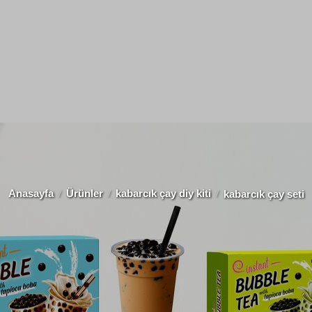
Anasayfa
Ürünler
kabarcık çay diy kiti
kabarcık çay seti