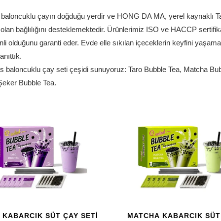
 baloncuklu çayın doğduğu yerdir ve HONG DA MA, yerel kaynaklı Ta
 olan bağlılığını desteklemektedir. Ürünlerimiz ISO ve HACCP sertifikalı
li olduğunu garanti eder. Evde elle sıkılan içeceklerin keyfini yaşa
tanıttık.
s baloncuklu çay seti çeşidi sunuyoruz: Taro Bubble Tea, Matcha Bubb
eker Bubble Tea.
 KABARCIK SÜT ÇAY SETI
MATCHA KABARCIK SÜT