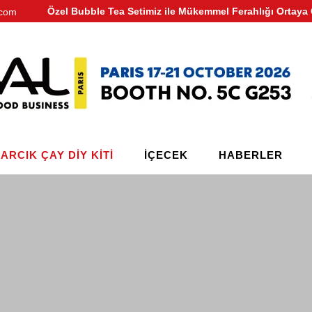
Özel Bubble Tea Setimiz ile Mükemmel Ferahlığı Ortaya 
.com
ARCIK ÇAY DIY KITI
IÇECEK
HABERLER