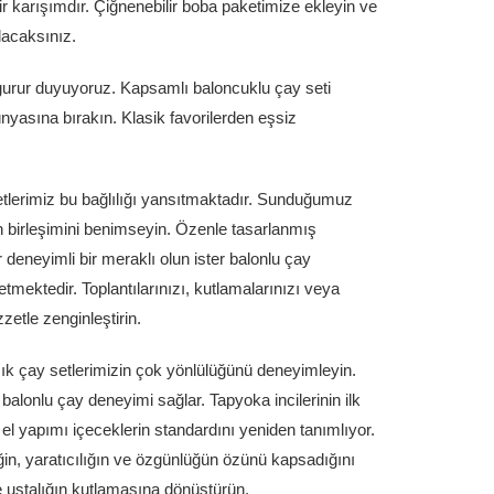
 karışımdır. Çiğnenebilir boba paketimize ekleyin ve
lacaksınız.
n gurur duyuyoruz. Kapsamlı baloncuklu çay seti
ünyasına bırakın. Klasik favorilerden eşsiz
tlerimiz bu bağlılığı yansıtmaktadır. Sunduğumuz
ğın birleşimini benimseyin. Özenle tasarlanmış
 deneyimli bir meraklı olun ister balonlu çay
tmektedir. Toplantılarınızı, kutlamalarınızı veya
zetle zenginleştirin.
ık çay setlerimizin çok yönlülüğünü deneyimleyin.
 balonlu çay deneyimi sağlar. Tapyoka incilerinin ilk
yapımı içeceklerin standardını yeniden tanımlıyor.
ğin, yaratıcılığın ve özgünlüğün özünü kapsadığını
ve ustalığın kutlamasına dönüştürün.