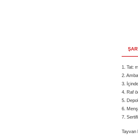
ŞAR
1. Tat: 
2. Ambal
3. İçind
4. Raf 
5. Depo
6. Menş
7. Sert
Tayvan k