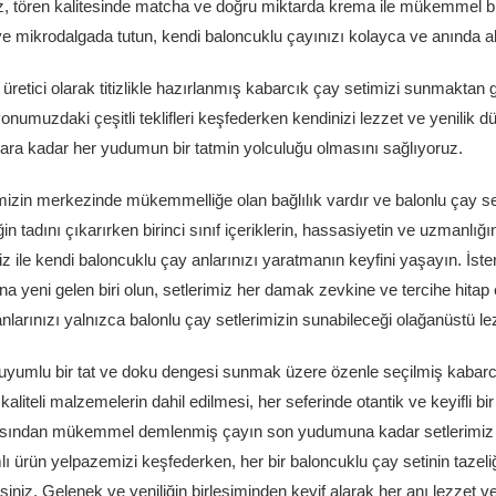
, tören kalitesinde matcha ve doğru miktarda krema ile mükemmel bir
e mikrodalgada tutun, kendi baloncuklu çayınızı kolayca ve anında a
r üretici olarak titizlikle hazırlanmış kabarcık çay setimizi sunmakta
onumuzdaki çeşitli teklifleri keşfederken kendinizi lezzet ve yenilik d
ara kadar her yudumun bir tatmin yolculuğu olmasını sağlıyoruz.
izin merkezinde mükemmelliğe olan bağlılık vardır ve balonlu çay se
ğin tadını çıkarırken birinci sınıf içeriklerin, hassasiyetin ve uzmanlı
iz ile kendi baloncuklu çay anlarınızı yaratmanın keyfini yaşayın. İster
a yeni gelen biri olun, setlerimiz her damak zevkine ve tercihe hitap e
nlarınızı yalnızca balonlu çay setlerimizin sunabileceği olağanüstü lez
 uyumlu bir tat ve doku dengesi sunmak üzere özenle seçilmiş kabarc
aliteli malzemelerin dahil edilmesi, her seferinde otantik ve keyifli bir
sından mükemmel demlenmiş çayın son yudumuna kadar setlerimiz el 
 ürün yelpazemizi keşfederken, her bir baloncuklu çay setinin tazeli
iniz. Gelenek ve yeniliğin birleşiminden keyif alarak her anı lezzet 