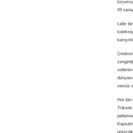
tozumuz
45 saniy
Lider bi
koleksiy
karışıml
Üretimim
zenginli
setlerim
dünyasın
sessiz a
Her biri
Yüksek k
patlama
Kapsamlı
göreceks