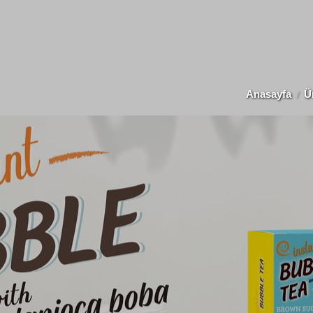
Anasayfa
Ü