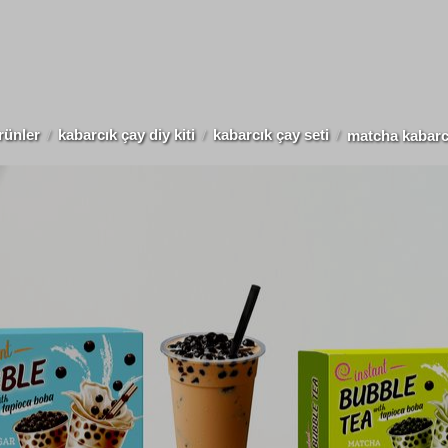
rünler
kabarcık çay diy kiti
kabarcık çay seti
matcha kabarcı