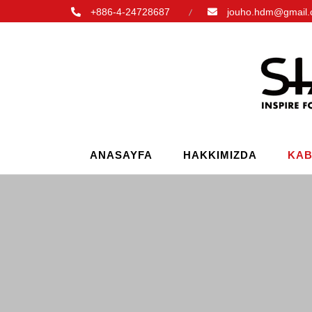
+886-4-24728687
jouho.hdm@gmail
ANASAYFA
HAKKIMIZDA
KAB