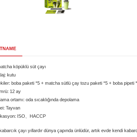
TNAME
matcha köpüklü süt çayı
aj: kutu
ekiler: boba paketi *5 + matcha sütlü çay tozu paketi *5 + boba pipeti 
ömrü: 12 ay
lama ortamı: oda sıcaklığında depolama
ei: Tayvan
ifikasyon: ISO、HACCP
abarcık çayı yıllardır dünya çapında ünlüdür, artık evde kendi kabarc