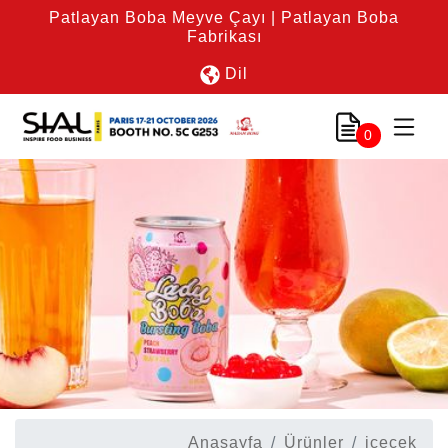
Patlayan Boba Meyve Çayı | Patlayan Boba
Fabrikası
Dil
0
Anasayfa
Ürünler
içecek