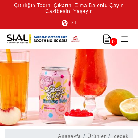
Çıtırlığın Tadını Çıkarın: Elma Balonlu Çayın
Cazibesini Yaşayın
Dil
0
Anasayfa
Ürünler
içecek