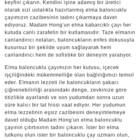
keyfini çıkarın. Kendini işine adamış bir üretici
olarak sizi ustalıkla hazırlanmış elma baloncuklu
çayımızın cazibesinin tadını çıkarmaya davet
ediyoruz. Madam Hong'un elma kabarcıklı çayı her
kutuda canlı zarafetin bir kutlamasıdır. Taze elmanın
canlandırıcı notaları, baloncukların enfes dokusuyla
kusursuz bir şekilde uyum sağlayarak hem
canlandırıcı hem de sofistike bir deneyim yaratıyor.
Elma baloncuklu çayımızın her kutusu, içecek
işçiliğindeki mükemmelliğe olan bağlılığımızı temsil
eder. Elmanın lezzeti ile baloncukların şakacı
çiğnenebilirliği arasındaki denge, zevkinize göre
titizlikle ayarlandı ve son yudumdan sonra uzun
süre kalıcı bir tat hissi vaat ediyor. Her yudumun
elma lezzetinin eşsiz cazibesini deneyimlemeye
davet olduğu Madam Hong'un elma baloncuklu
çayının çıtırtısının tadını çıkarın. İster bir elma
tutkunu olun ister bir baloncuklu çay uzmanı olun,