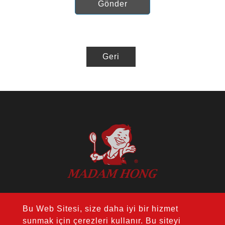
Gönder
Geri
ADRES：14F., No. 274, Sec. 1, Wenxin
Bu Web Sitesi, size daha iyi bir hizmet
Rd., Nantun Dist., Taichung City 408, Tayvan
sunmak için çerezleri kullanır. Bu siteyi