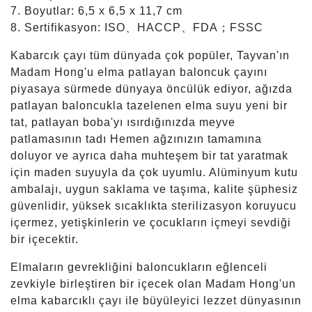
7. Boyutlar: 6,5 x 6,5 x 11,7 cm
8. Sertifikasyon: ISO、HACCP、FDA；FSSC
Kabarcık çayı tüm dünyada çok popüler, Tayvan'ın
Madam Hong'u elma patlayan baloncuk çayını
piyasaya sürmede dünyaya öncülük ediyor, ağızda
patlayan baloncukla tazelenen elma suyu yeni bir
tat, patlayan boba'yı ısırdığınızda meyve
patlamasının tadı Hemen ağzınızın tamamına
doluyor ve ayrıca daha muhteşem bir tat yaratmak
için maden suyuyla da çok uyumlu. Alüminyum kutu
ambalajı, uygun saklama ve taşıma, kalite şüphesiz
güvenlidir, yüksek sıcaklıkta sterilizasyon koruyucu
içermez, yetişkinlerin ve çocukların içmeyi sevdiği
bir içecektir.
Elmaların gevrekliğini baloncukların eğlenceli
zevkiyle birleştiren bir içecek olan Madam Hong'un
elma kabarcıklı çayı ile büyüleyici lezzet dünyasının