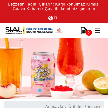
Lezzetin Tadını Çıkarın: Karşı konulmaz Kırmızı
Guava Kabarcık Çayı ile kendinizi şımartın
Dil
0
Anasayfa
Ürünler
içecek