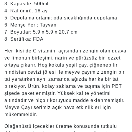
3. Kapasite: 500ml
4. Raf ömrü: 18 ay
5. Depolama ortamı: oda sıcaklığında depolama
6. Menşe Yeri: Tayvan
7. Boyutlar: 5,9 x 5,9 x 20,7 cm
8. Sertifika: FDA
Her ikisi de C vitamini açısından zengin olan guava
ve limonun birleşimi, narin ve pürüzsüz bir lezzet
ortaya çıkarır. Hoş kokulu yeşil çay, çiğnenebilir
hindistan cevizi jölesi ile meyve çayımız zengin bir
tat yaratırken aynı zamanda ağızda harika bir tat
bırakıyor. Ürün, kolay saklama ve taşıma için PET
şişede paketlenmiştir. Yüksek kalite yönetimi
altındadır ve hiçbir koruyucu madde eklenmemiştir.
Meyve Çayı serimiz açık hava etkinlikleri için
mükemmeldir.
Olağanüstü içecekler üretme konusunda tutkulu