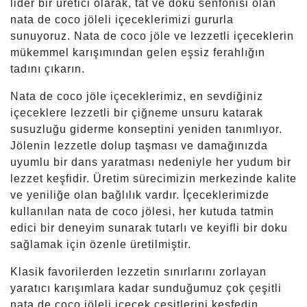
lider bir üretici olarak, tat ve doku senfonisi olan
nata de coco jöleli içeceklerimizi gururla
sunuyoruz. Nata de coco jöle ve lezzetli içeceklerin
mükemmel karışımından gelen eşsiz ferahlığın
tadını çıkarın.
Nata de coco jöle içeceklerimiz, en sevdiğiniz
içeceklere lezzetli bir çiğneme unsuru katarak
susuzluğu giderme konseptini yeniden tanımlıyor.
Jölenin lezzetle dolup taşması ve damağınızda
uyumlu bir dans yaratması nedeniyle her yudum bir
lezzet keşfidir. Üretim sürecimizin merkezinde kalite
ve yeniliğe olan bağlılık vardır. İçeceklerimizde
kullanılan nata de coco jölesi, her kutuda tatmin
edici bir deneyim sunarak tutarlı ve keyifli bir doku
sağlamak için özenle üretilmiştir.
Klasik favorilerden lezzetin sınırlarını zorlayan
yaratıcı karışımlara kadar sunduğumuz çok çeşitli
nata de coco jöleli içecek çeşitlerini keşfedin.