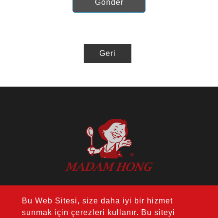
Gönder
Geri
ADRES：14F., No. 274, Sec. 1, Wenxin
Bu Web Sitesi, size daha iyi bir hizmet
Rd., Nantun Dist., Taichung City 408, Tayvan
sunmak için çerezleri kullanır. Bu siteyi