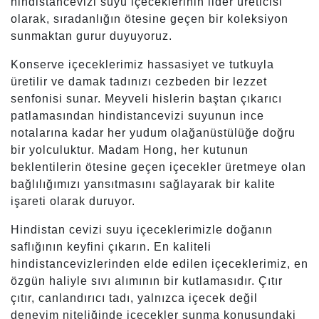
hindistancevizi suyu içeceklerinin lider üreticisi
olarak, sıradanlığın ötesine geçen bir koleksiyon
sunmaktan gurur duyuyoruz.
Konserve içeceklerimiz hassasiyet ve tutkuyla
üretilir ve damak tadınızı cezbeden bir lezzet
senfonisi sunar. Meyveli hislerin baştan çıkarıcı
patlamasından hindistancevizi suyunun ince
notalarına kadar her yudum olağanüstülüğe doğru
bir yolculuktur. Madam Hong, her kutunun
beklentilerin ötesine geçen içecekler üretmeye olan
bağlılığımızı yansıtmasını sağlayarak bir kalite
işareti olarak duruyor.
Hindistan cevizi suyu içeceklerimizle doğanın
saflığının keyfini çıkarın. En kaliteli
hindistancevizlerinden elde edilen içeceklerimiz, en
özgün haliyle sıvı alımının bir kutlamasıdır. Çıtır
çıtır, canlandırıcı tadı, yalnızca içecek değil
deneyim niteliğinde içecekler sunma konusundaki