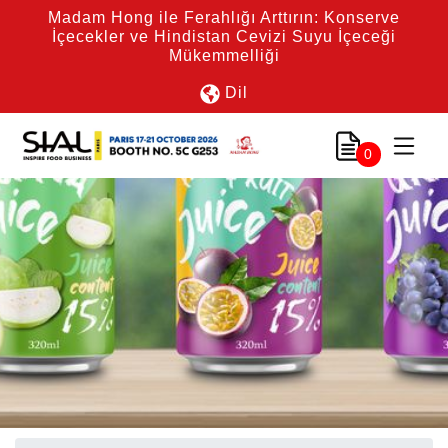
Madam Hong ile Ferahlığı Arttırın: Konserve
İçecekler ve Hindistan Cevizi Suyu İçeceği
Mükemmelliği
Dil
0